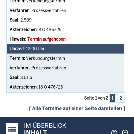
Verkündungstermin
Prozessverfahren
2.509
8 O 486/25
Termin aufgehoben
12:00
Uhr
Verkündungstermin
Prozessverfahren
3.511a
18 O 476/25
Seite 1 von 2
1
2
[
Alle Termine auf einer Seite darstellen
]
IM ÜBERBLICK
Justiz-Portal im Überblick:
INHALT