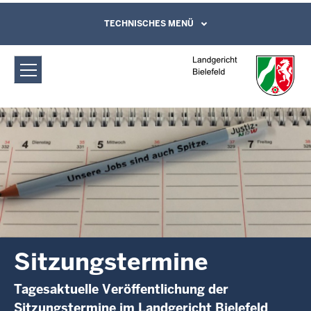
Direkt zum Inhalt
Landgericht Bielefeld: Sitzungstermine
TECHNISCHES MENÜ
Leichte Sprache, Gebärdensprachenvideo
und Kontaktformular
Sitzungstermine
Tagesaktuelle Veröffentlichung der
Sitzungstermine im Landgericht Bielefeld