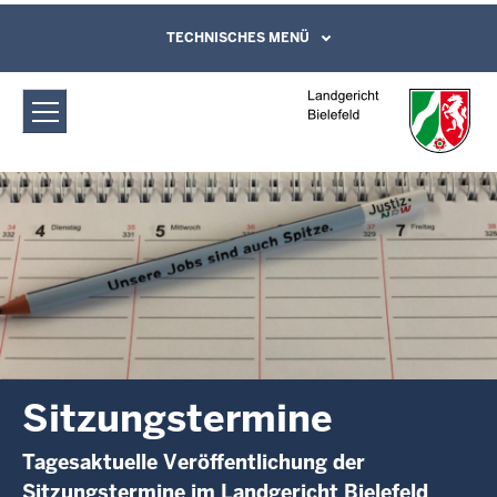
Direkt zum Inhalt
Landgericht Bielefeld: Sitzungstermine
TECHNISCHES MENÜ
Leichte Sprache, Gebärdensprachenvideo
und Kontaktformular
Sitzungstermine
Tagesaktuelle Veröffentlichung der
Sitzungstermine im Landgericht Bielefeld