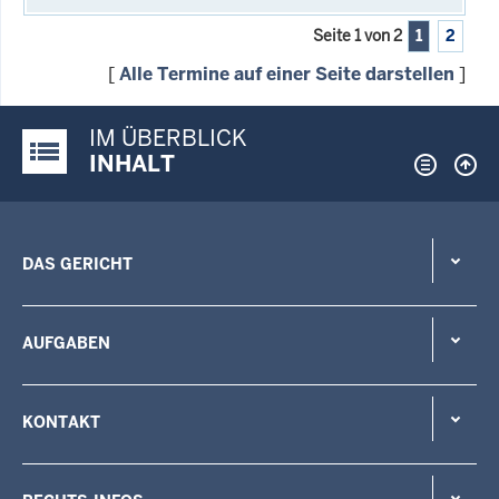
Seite 1 von 2
1
2
[
Alle Termine auf einer Seite darstellen
]
IM ÜBERBLICK
Justiz-Portal im Überblick:
INHALT
DAS GERICHT
AUFGABEN
KONTAKT