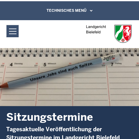
Direkt zum Inhalt
Landgericht Bielefeld: Sitzungstermine
TECHNISCHES MENÜ
Leichte Sprache, Gebärdensprachenvideo
und Kontaktformular
Sitzungstermine
Tagesaktuelle Veröffentlichung der
Sitzungstermine im Landgericht Bielefeld