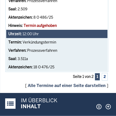
Prozessverfahren
2.509
8 O 486/25
Termin aufgehoben
12:00
Uhr
Verkündungstermin
Prozessverfahren
3.511a
18 O 476/25
Seite 1 von 2
1
2
[
Alle Termine auf einer Seite darstellen
]
IM ÜBERBLICK
Justiz-Portal im Überblick:
INHALT