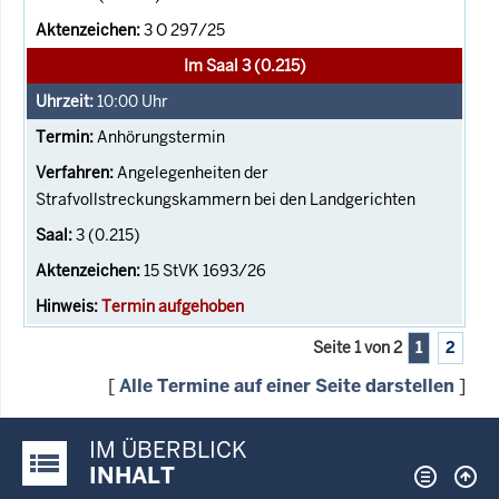
3 O 297/25
Im Saal 3 (0.215)
10:00
Uhr
Anhörungstermin
Angelegenheiten der
Strafvollstreckungskammern bei den Landgerichten
3 (0.215)
15 StVK 1693/26
Termin aufgehoben
Seite 1 von 2
1
2
[
Alle Termine auf einer Seite darstellen
]
IM ÜBERBLICK
Justiz-Portal im Überblick:
INHALT