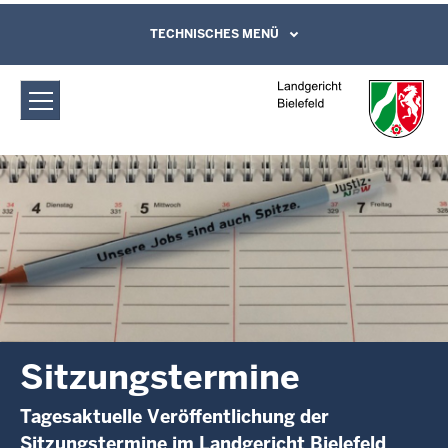
Direkt zum Inhalt
Landgericht Bielefeld: Sitzungstermine
TECHNISCHES MENÜ
Leichte Sprache, Gebärdensprachenvideo
und Kontaktformular
Sitzungstermine
Tagesaktuelle Veröffentlichung der
Sitzungstermine im Landgericht Bielefeld