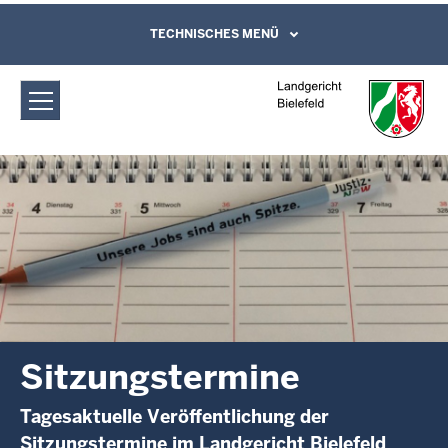
Direkt zum Inhalt
Landgericht Bielefeld: Sitzungstermine
TECHNISCHES MENÜ
Leichte Sprache, Gebärdensprachenvideo
und Kontaktformular
Sitzungstermine
Tagesaktuelle Veröffentlichung der
Sitzungstermine im Landgericht Bielefeld