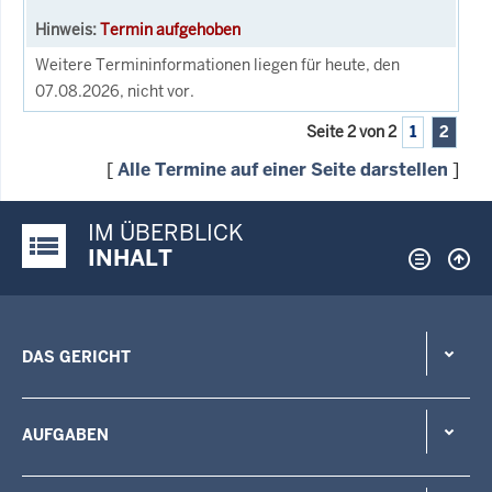
Termin aufgehoben
Weitere Termininformationen liegen für heute, den
07.08.2026, nicht vor.
Seite 2 von 2
1
2
[
Alle Termine auf einer Seite darstellen
]
IM ÜBERBLICK
Justiz-Portal im Überblick:
INHALT
DAS GERICHT
AUFGABEN