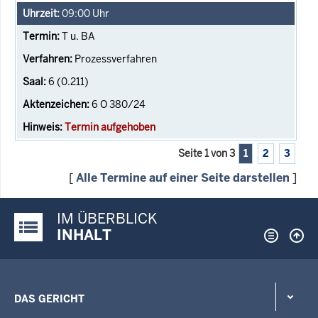
09:00
Uhr
T u. BA
Prozessverfahren
6 (0.211)
6 O 380/24
Termin aufgehoben
Seite 1 von 3
1
2
3
[
Alle Termine auf einer Seite darstellen
]
IM ÜBERBLICK
Justiz-Portal im Überblick:
INHALT
DAS GERICHT