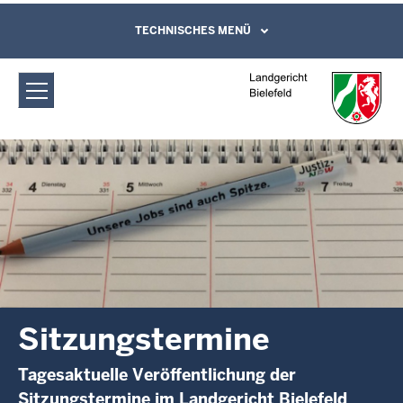
Direkt zum Inhalt
Landgericht Bielefeld: Sitzungstermine
TECHNISCHES MENÜ
Leichte Sprache, Gebärdensprachenvideo
und Kontaktformular
Sitzungstermine
Tagesaktuelle Veröffentlichung der
Sitzungstermine im Landgericht Bielefeld