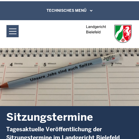
Direkt zum Inhalt
Landgericht Bielefeld: Sitzungstermine
TECHNISCHES MENÜ
Leichte Sprache, Gebärdensprachenvideo
und Kontaktformular
Sitzungstermine
Tagesaktuelle Veröffentlichung der
Sitzungstermine im Landgericht Bielefeld