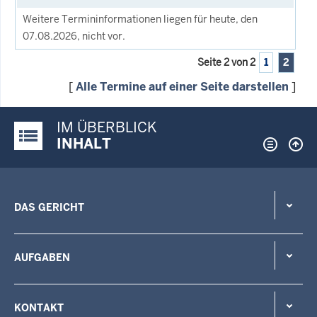
Weitere Termininformationen liegen für heute, den
07.08.2026, nicht vor.
Seite 2 von 2
1
2
[
Alle Termine auf einer Seite darstellen
]
IM ÜBERBLICK
Justiz-Portal im Überblick:
INHALT
DAS GERICHT
AUFGABEN
KONTAKT