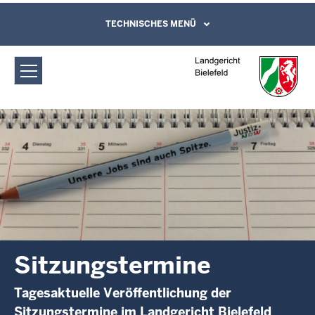
Direkt zum Inhalt
Landgericht Bielefeld: Sitzungstermine
TECHNISCHES MENÜ
Leichte Sprache, Gebärdensprachenvideo
und Kontaktformular
Sitzungstermine
Tagesaktuelle Veröffentlichung der
Sitzungstermine im Landgericht Bielefeld