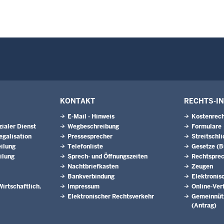
KONTAKT
RECHTS-I
E-Mail - Hinweis
Kostenrech
ialer Dienst
Wegbeschreibung
Formulare
egalisation
Pressesprecher
Streitschl
ilung
Telefonliste
Gesetze (
ilung
Sprech- und Öffnungszeiten
Rechtspre
Nachtbriefkasten
Zeugen
Bankverbindung
Elektronis
Wirtschaftlich.
Impressum
Online-Ver
Elektronischer Rechtsverkehr
Gemeinnütz
(Antrag)