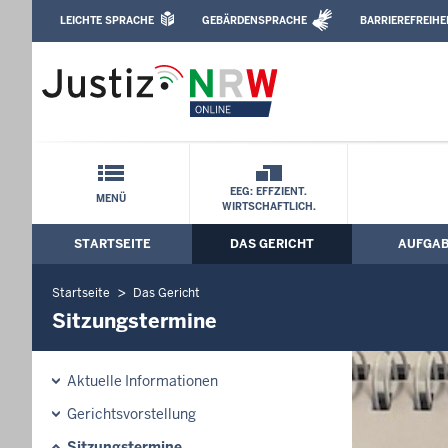
Direkt zum Inhalt
LEICHTE SPRACHE
GEBÄRDENSPRACHE
BARRIEREFREIHE
Leichte Sprache, Gebärdensprachenvideo u
Landgericht Bielefeld: Sitzungstermine
Schnellnavigation mit Volltext-Suche
EEG: EFFZIENT.
MENÜ
WIRTSCHAFTLICH.
STARTSEITE
DAS GERICHT
AUFGA
Hauptmenü: Hauptnavigation
Startseite
Das Gericht
Sitzungstermine
Aktuelle Informationen
Gerichtsvorstellung
Sitzungstermine