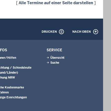
[
Alle Termine auf einer Seite darstellen
]
DRUCKEN
NACH OBEN
NFOS
SERVICE
ner/Hilfen
Übersicht
Suche
ichtung / Schiedsleute
Bund/Länder)
chung NRW
che Kostenmarke
fahren
ige Einrichtungen