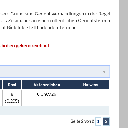
esem Grund sind Gerichtsverhandlungen in der Regel
it als Zuschauer an einem öffentlichen Gerichtstermin
cht Bielefeld stattfindenden Termine.
gehoben gekennzeichnet.
Saal
Aktenzeichen
Hinweis
8
6 O 97/26
(0.205)
Seite 2 von 2
1
2