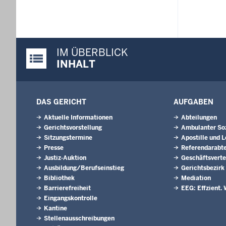
IM ÜBERBLICK
Justiz-Portal im Überblick:
INHALT
DAS GERICHT
AUFGABEN
Aktuelle Informationen
Abteilungen
Gerichtsvorstellung
Ambulanter Soz
Sitzungstermine
Apostille und L
Presse
Referendarabte
Justiz-Auktion
Geschäftsverte
Ausbildung/Berufseinstieg
Gerichtsbezirk
Bibliothek
Mediation
Barrierefreiheit
EEG: Effzient. 
Eingangskontrolle
Kantine
Stellenausschreibungen