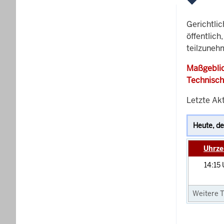
Gerichtli
öffentlich
teilzunehm
Maßgeblic
Technisch
Letzte Ak
Uhrze
14:15
Weitere T