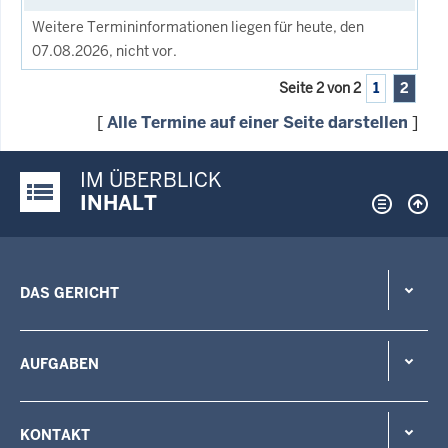
Weitere Termininformationen liegen für heute, den
07.08.2026, nicht vor.
Seite 2 von 2
1
2
[
Alle Termine auf einer Seite darstellen
]
IM ÜBERBLICK
Justiz-Portal im Überblick:
INHALT
DAS GERICHT
AUFGABEN
KONTAKT