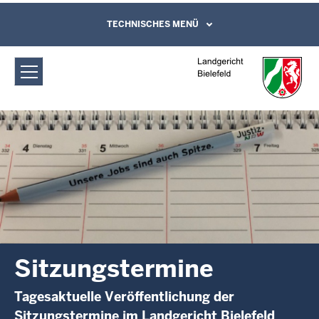
Direkt zum Inhalt
Landgericht Bielefeld: Sitzungstermine
TECHNISCHES MENÜ
Leichte Sprache, Gebärdensprachenvideo
und Kontaktformular
Sitzungstermine
Tagesaktuelle Veröffentlichung der
Sitzungstermine im Landgericht Bielefeld