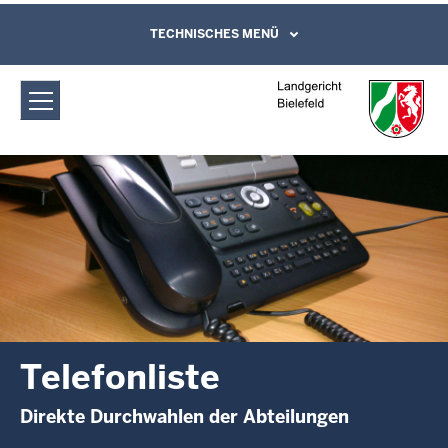
Direkt zum Inhalt
Landgericht Bielefeld: Telefonliste
TECHNISCHES MENÜ
Leichte Sprache, Gebärdensprachenvideo
und Kontaktformular
Telefonliste
Direkte Durchwahlen der Abteilungen