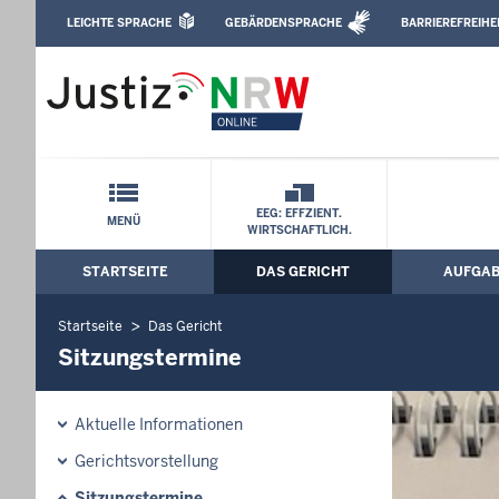
Direkt zum Inhalt
LEICHTE SPRACHE
GEBÄRDENSPRACHE
BARRIEREFREIHE
Leichte Sprache, Gebärdensprachenvideo u
Landgericht Bielefeld: Sitzungstermine
Schnellnavigation mit Volltext-Suche
EEG: EFFZIENT.
MENÜ
WIRTSCHAFTLICH.
STARTSEITE
DAS GERICHT
AUFGA
Hauptmenü: Hauptnavigation
Startseite
Das Gericht
Sitzungstermine
Aktuelle Informationen
Gerichtsvorstellung
Sitzungstermine