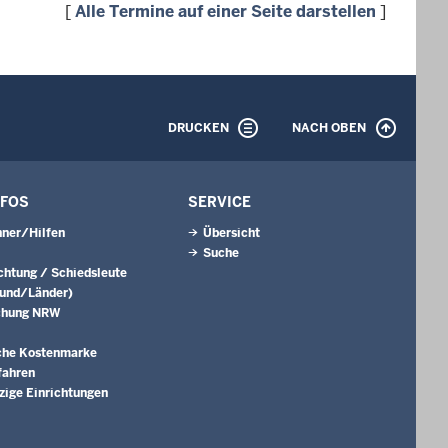
[
Alle Termine auf einer Seite darstellen
]
DRUCKEN
NACH OBEN
NFOS
SERVICE
ner/Hilfen
Übersicht
Suche
ichtung / Schiedsleute
Bund/Länder)
chung NRW
che Kostenmarke
fahren
ige Einrichtungen