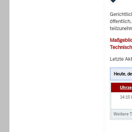
Gerichtli
öffentlich
teilzunehm
Maßgeblic
Technisch
Letzte Akt
Uhrze
14:15
Weitere T