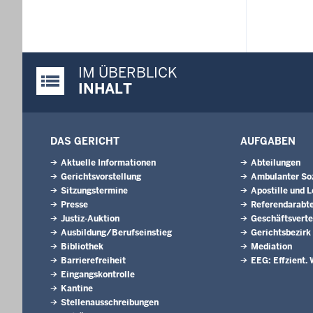
IM ÜBERBLICK
Justiz-Portal im Überblick:
INHALT
DAS GERICHT
AUFGABEN
Aktuelle Informationen
Abteilungen
Gerichtsvorstellung
Ambulanter Soz
Sitzungstermine
Apostille und L
Presse
Referendarabte
Justiz-Auktion
Geschäftsverte
Ausbildung/Berufseinstieg
Gerichtsbezirk
Bibliothek
Mediation
Barrierefreiheit
EEG: Effzient. 
Eingangskontrolle
Kantine
Stellenausschreibungen