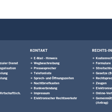
KONTAKT
RECHTS-I
E-Mail - Hinweis
Kostenrech
ialer Dienst
Wegbeschreibung
Formulare
egalisation
Pressesprecher
Streitschl
ilung
Telefonliste
Gesetze (
ilung
Sprech- und Öffnungszeiten
Rechtspre
Nachtbriefkasten
Zeugen
Bankverbindung
Elektronis
Wirtschaftlich.
Impressum
Online-Ver
Elektronischer Rechtsverkehr
Gemeinnütz
(Antrag)