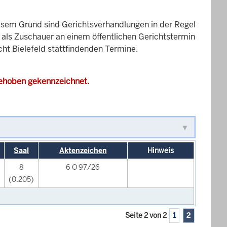
esem Grund sind Gerichtsverhandlungen in der Regel
it als Zuschauer an einem öffentlichen Gerichtstermin
cht Bielefeld stattfindenden Termine.
gehoben gekennzeichnet.
Saal
Aktenzeichen
Hinweis
8
6 O 97/26
(0.205)
Seite 2 von 2
1
2