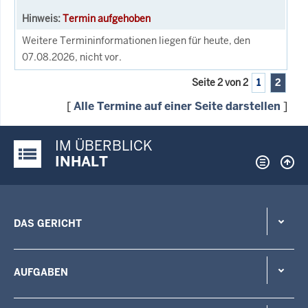
Termin aufgehoben
Weitere Termininformationen liegen für heute, den
07.08.2026, nicht vor.
Seite 2 von 2
1
2
[
Alle Termine auf einer Seite darstellen
]
IM ÜBERBLICK
Justiz-Portal im Überblick:
INHALT
DAS GERICHT
AUFGABEN