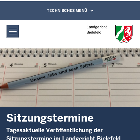
Direkt zum Inhalt
Landgericht Bielefeld: Sitzungstermine
TECHNISCHES MENÜ
Leichte Sprache, Gebärdensprachenvideo
und Kontaktformular
Sitzungstermine
Tagesaktuelle Veröffentlichung der
Sitzungstermine im Landgericht Bielefeld